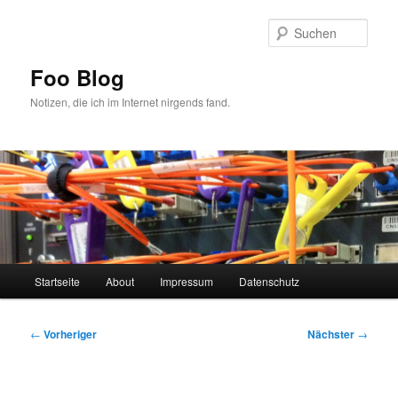
Zum
primären
Such
Inhalt
springen
Foo Blog
Notizen, die ich im Internet nirgends fand.
Hauptmenü
Startseite
About
Impressum
Datenschutz
Beitragsnavigation
←
Vorheriger
Nächster
→