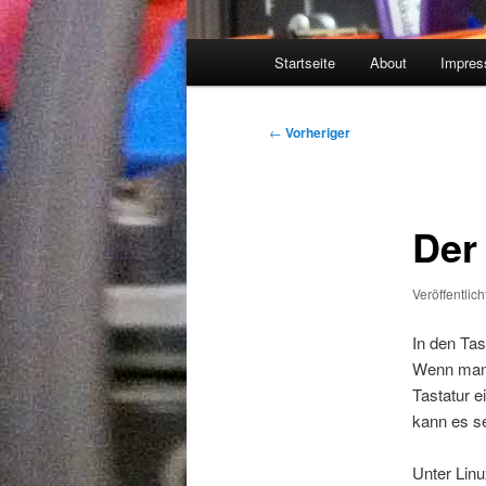
Hauptmenü
Startseite
About
Impre
Beitragsnavigation
←
Vorheriger
Der
Veröffentlic
In den Tas
Wenn man w
Tastatur e
kann es s
Unter Linu