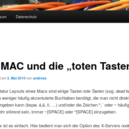
ssum
Datenschutz
 MAC und die „toten Taste
ht am
2. Mai 2010
von
andreas
tatur Layouts eines Macs sind einige Tasten
tote Tasten
(sog.
dead k
eniger häufig akzentuierte Buchtaben benötigt, die man nicht direkt
ingeben kann (bspw. á,â, ñ, …) und/oder die Zeichen ^,´ oder ~ häufig
ehr störend sein, immer ~[SPACE] oder ^[SPACE] einzugeben.
x ist es einfach. Hier bedient man sich der Option des X-Servers
nod