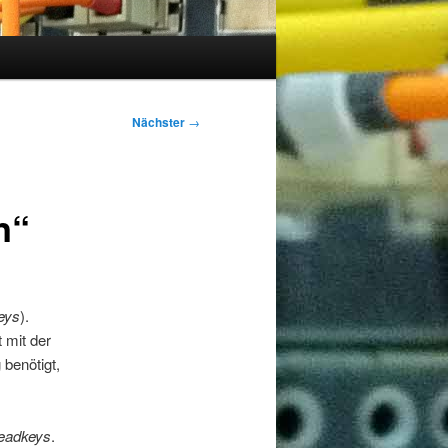
Nächster
→
n“
eys
).
 mit der
 benötigt,
eadkeys
.