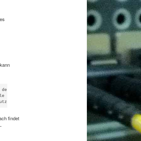
ues
 kann
 den Benutzer verfügbar

le Benutzer des Computers verfügbar

ach findet
–