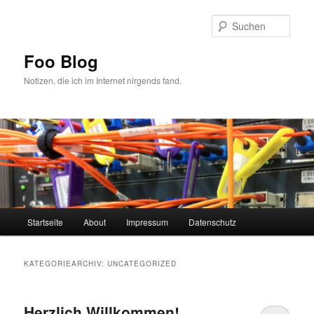
Zum
Zum
primären
sekundären
Such
Inhalt
Inhalt
springen
springen
Foo Blog
Notizen, die ich im Internet nirgends fand.
Hauptmenü
Startseite
About
Impressum
Datenschutz
KATEGORIEARCHIV:
UNCATEGORIZED
Herzlich Willkommen!