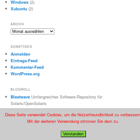
Windows
(2)
Xubuntu
(2)
ARCHIV
Archiv
SONSTIGES
Anmelden
Eintrags-Feed
Kommentar-Feed
WordPress.org
BLOGROLL
Blastwave
Umfangreiches Software-Repository für
Solaris/OpenSolaris
crunChic
Rockmusik mit fettem Gebläse
Diese Seite verwendet Cookies, um die Nutzerfreundlichkeit zu verbessern
Solaris Internals
Viele interessante Infos, insbesondere zu ZFS
Mit der weiteren Verwendung stimmen Sie dem zu.
Verstanden