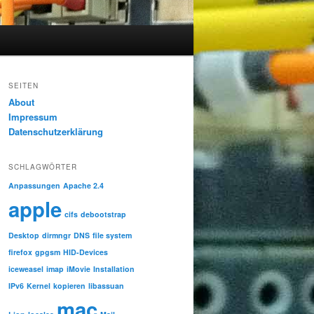
SEITEN
About
Impressum
Datenschutzerklärung
SCHLAGWÖRTER
Anpassungen
Apache 2.4
apple
cifs
debootstrap
Desktop
dirmngr
DNS
file system
firefox
gpgsm
HID-Devices
iceweasel
imap
iMovie
Installation
IPv6
Kernel
kopieren
libassuan
mac