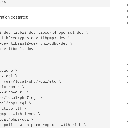
ess
ation gestartet:
2-dev libbz2-dev libcurl4-openssl-dev \

 libfreetype6-dev libgmp3-dev \

-dev libsasl2-dev unixodbc-dev \

dev libxslt-dev

cache \

7-cgi \

h=/usr/local/php7-cgi/etc \

le-rpath \

--with-curl \

sr/local/php7-cgi \

cal/php7-cgi \

ative-ttf \

gmp --with-iconv \

ocal/php7-cgi \

pspell --with-pcre-regex --with-zlib \
