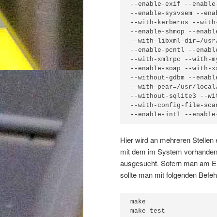
--enable-exif --enable
--enable-sysvsem --ena
--with-kerberos --with
--enable-shmop --enable
--with-libxml-dir=/usr
--enable-pcntl --enabl
--with-xmlrpc --with-m
--enable-soap --with-x
--without-gdbm --enabl
--with-pear=/usr/local
--without-sqlite3 --wi
--with-config-file-sca
--enable-intl --enable
Hier wird an mehreren Stellen e
mit dem im System vorhandene
ausgesucht. Sofern man am End
sollte man mit folgenden Befehl
make

make test
