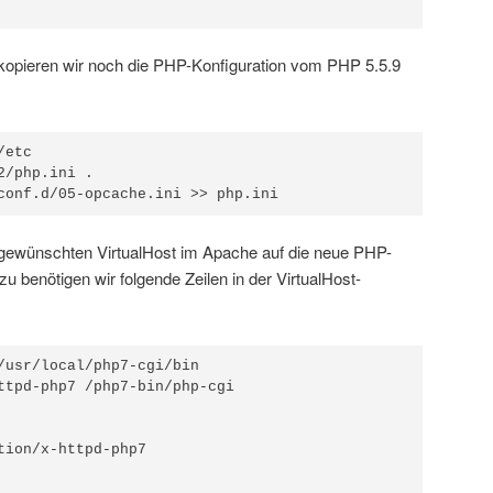
n kopieren wir noch die PHP-Konfiguration vom PHP 5.5.9
etc

/php.ini .

conf.d/05-opcache.ini >> php.ini
 gewünschten VirtualHost im Apache auf die neue PHP-
 benötigen wir folgende Zeilen in der VirtualHost-
/usr/local/php7-cgi/bin

ttpd-php7 /php7-bin/php-cgi

tion/x-httpd-php7
