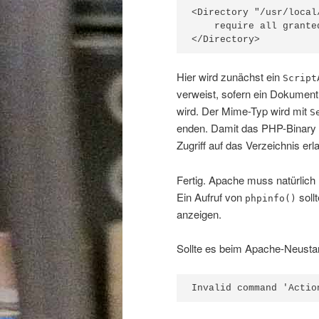
<Directory "/usr/local
    require all granted
</Directory>
Hier wird zunächst ein
Script
verweist, sofern ein Dokume
wird. Der Mime-Typ wird mit
S
enden. Damit das PHP-Binary
Zugriff auf das Verzeichnis erla
Fertig. Apache muss natürlich
Ein Aufruf von
soll
phpinfo()
anzeigen.
Sollte es beim Apache-Neusta
Invalid command 'Actio