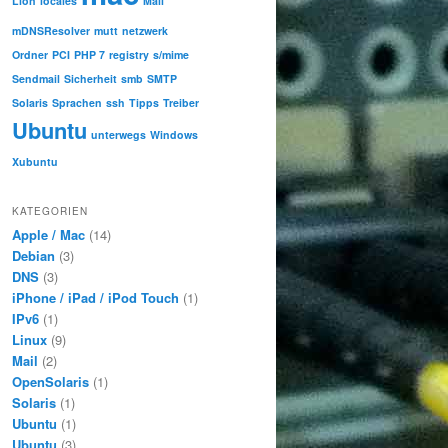
Lion
locales
Mail
mDNSResolver
mutt
netzwerk
Ordner
PCI
PHP 7
registry
s/mime
Sendmail
Sicherheit
smb
SMTP
Solaris
Sprachen
ssh
Tipps
Treiber
Ubuntu
unterwegs
Windows
Xubuntu
KATEGORIEN
Apple / Mac
(14)
Debian
(3)
DNS
(3)
iPhone / iPad / iPod Touch
(1)
IPv6
(1)
Linux
(9)
Mail
(2)
OpenSolaris
(1)
Solaris
(1)
Ubuntu
(1)
Ubuntu
(3)