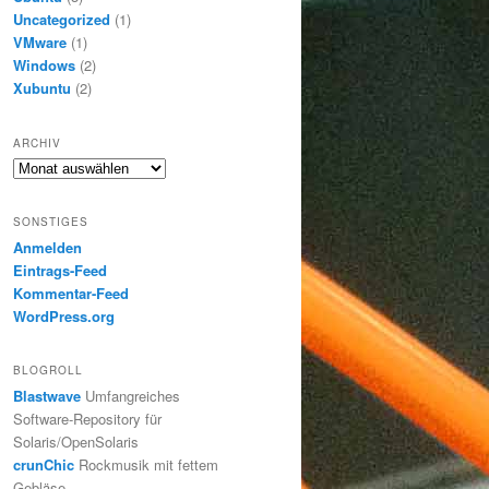
Uncategorized
(1)
VMware
(1)
Windows
(2)
Xubuntu
(2)
ARCHIV
Archiv
SONSTIGES
Anmelden
Eintrags-Feed
Kommentar-Feed
WordPress.org
BLOGROLL
Blastwave
Umfangreiches
Software-Repository für
Solaris/OpenSolaris
crunChic
Rockmusik mit fettem
Gebläse