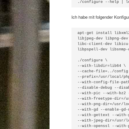
./configure --help | l
Ich habe mit folgender Konfigur
apt-get install libxml
libjpeg-dev libpng-dev
libc-client-dev libicu
libpspell-dev libsnmp-
./configure \

--with-libdir=lib64 \

--cache-file=../config.
--prefix=/usr/local/php
--with-config-file-pat
--disable-debug --disab
--with-pic --with-bz2 
--with-freetype-dir=/u
--with-png-dir=/usr/lo
--with-gd --enable-gd-n
--with-gettext --with-
--with-jpeg-dir=/usr/l
--with-openssl --with-