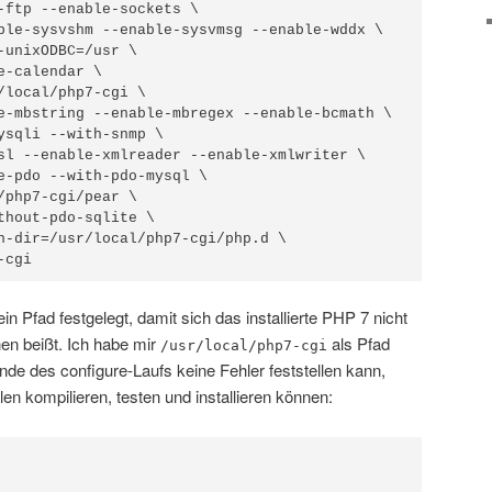
-ftp --enable-sockets \

ble-sysvshm --enable-sysvmsg --enable-wddx \

-unixODBC=/usr \

-calendar \

/local/php7-cgi \

e-mbstring --enable-mbregex --enable-bcmath \

ysqli --with-snmp \

sl --enable-xmlreader --enable-xmlwriter \

e-pdo --with-pdo-mysql \

/php7-cgi/pear \

thout-pdo-sqlite \

n-dir=/usr/local/php7-cgi/php.d \

-cgi
in Pfad festgelegt, damit sich das installierte PHP 7 nicht
n beißt. Ich habe mir
als Pfad
/usr/local/php7-cgi
e des configure-Laufs keine Fehler feststellen kann,
en kompilieren, testen und installieren können: