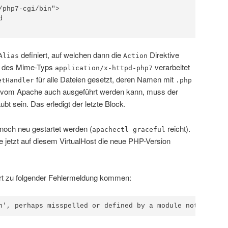
/php7-cgi/bin">



definiert, auf welchen dann die
Direktive
Alias
Action
nt des Mime-Typs
verarbeitet
application/x-httpd-php7
für alle Dateien gesetzt, deren Namen mit
etHandler
.php
 vom Apache auch ausgeführt werden kann, muss der
ubt sein. Das erledigt der letzte Block.
 noch neu gestartet werden (
reicht).
apachectl graceful
te jetzt auf diesem VirtualHost die neue PHP-Version
rt zu folgender Fehlermeldung kommen:
n', perhaps misspelled or defined by a module not includ