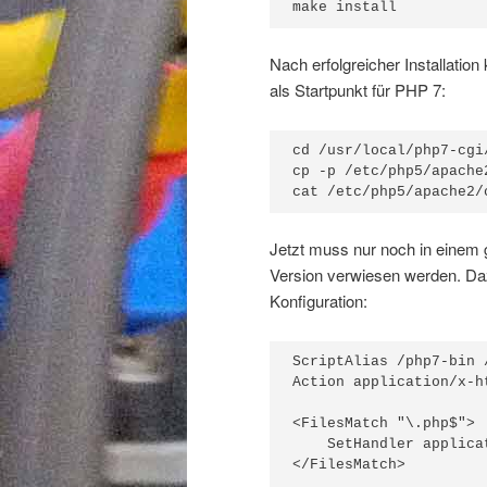
make install
Nach erfolgreicher Installatio
als Startpunkt für PHP 7:
cd /usr/local/php7-cgi/
cp -p /etc/php5/apache2
cat /etc/php5/apache2/
Jetzt muss nur noch in einem
Version verwiesen werden. Dazu
Konfiguration:
ScriptAlias /php7-bin 
Action application/x-h
<FilesMatch "\.php$">

    SetHandler applica
</FilesMatch>
