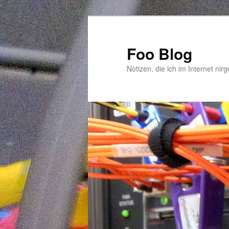
Zum
Zum
primären
sekundären
Inhalt
Inhalt
Foo Blog
springen
springen
Notizen, die ich im Internet nir